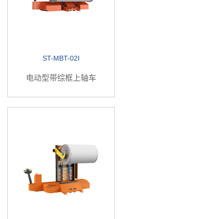
ST-MBT-02I
电动型带综框上轴车