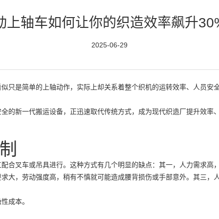
动上轴车如何让你的织造效率飙升30
2025-06-29
看似只是简单的上轴动作，实际上却关系着整个织机的运转效率、人员安
安全的新一代搬运设备，正迅速取代传统方式，成为现代织造厂提升效率
制
工配合叉车或吊具进行。这种方式有几个明显的缺点：其一，人力需求高
要求大，劳动强度高，稍有不慎就可能造成腰背损伤或手部意外。其三，
隐性成本。