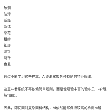
破洞
油污
断经
断纬
条花
粗纱
细纱
漏针
跳针
色差
通过不断学习这些样本，AI逐渐掌握各种缺陷的特征规律。
这意味着系统不再依赖简单规则，而是像经验丰富的验布员一样“理
解”缺陷。
因此，即使面对复杂面料结构，AI依然能够保持较高的检测准确