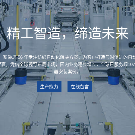
精工智造，缔造未来
。斯爵思 56 年专注纺织自动化解决方案，为客户打造与时俱进的自
赢。凭借全球视野布局市场，国内业务稳步增长，全球已服务超10700
器安装案例。
生产能力
在线留言