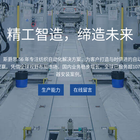
精工智造，缔造未来
。斯爵思 56 年专注纺织自动化解决方案，为客户打造与时俱进的自
赢。凭借全球视野布局市场，国内业务稳步增长，全球已服务超10700
器安装案例。
生产能力
在线留言